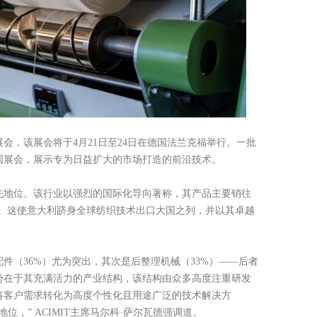
extil展会，该展会将于4月21日至24日在德国法兰克福举行。一批
国展会，展示专为日益扩大的市场打造的前沿技术。
先地位。该行业以强烈的国际化导向著称，其产品主要销往
地位。这使意大利跻身全球纺织技术出口大国之列，并以其卓越
，配件（36%）尤为突出，其次是后整理机械（33%）——后者
势在于其充满活力的产业结构，该结构由众多高度注重研发
将客户需求转化为高度个性化且用途广泛的技术解决方
地位，”
ACIMIT主席马尔科·萨尔瓦德强调道。