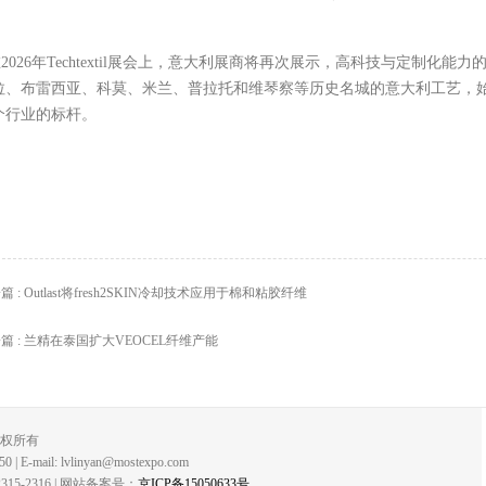
在2026年Techtextil展会上，意大利展商将再次展示，高科技与定制化
拉、布雷西亚、科莫、米兰、普拉托和维琴察等历史名城的意大利工艺，
个行业的标杆。
篇 : Outlast将fresh2SKIN冷却技术应用于棉和粘胶纤维
篇 : 兰精在泰国扩大VEOCEL纤维产能
版权所有
 E-mail: lvlinyan@mostexpo.com
-2316 | 网站备案号：
京ICP备15050633号