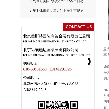
约旦对美国的纺织品和成衣出口将
年中休市前，澳大利亚羊毛市场走
意
享
凭
海
的
2
对
的
案