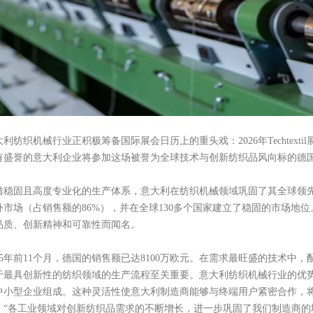
大利纺织机械行业正积极筹备国际展会日历上的重头戏：
2026年Techt
有盛誉的意大利企业将参加这场被誉为全球技术与创新纺织品风向标的德
借稳固且高度专业化的生产体系，意大利在纺织机械领域巩固了其全球领
外市场（占销售额的
86%），并在全球130多个国家建立了稳固的市场
品质、创新精神和可靠性而闻名。
025年前11个月，德国的销售额已达8100万欧元。在需求最旺盛的技术中
于最具创新性的纺织领域的生产流程至关重要。
意大利纺织机械行业的优
中小型企业组成。这种灵活性使意大利制造商能够与终端用户紧密合作，
。
“各工业领域对创新纺织品需求的不断增长，进一步巩固了我们制造商的