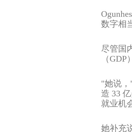
Ogun
数字相
尽管国
（GDP
"她说，
造 33
就业机
她补充