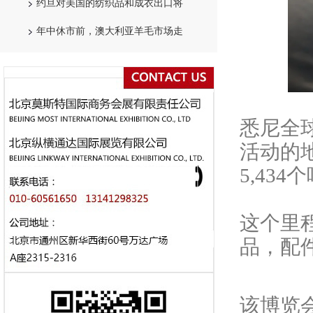
约旦对美国的纺织品和成衣出口将
年中休市前，澳大利亚羊毛市场走
悉尼全
活动的
5,43
这个里
品，配
该博览