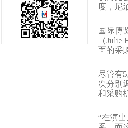
度，尼
国际博
（Julie 
面的采
尽管有
次分别
和采购
“在演
系，而