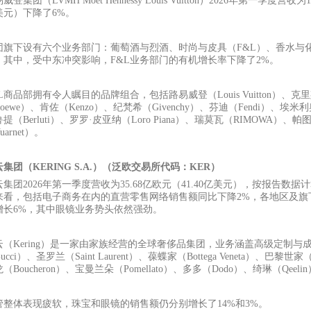
易威登集团（
LVMH Moët Hennessy Louis Vuitton）2026年第一
美元）下降了6%。
团旗下设有六个业务部门：葡萄酒与烈酒、时尚与皮具（
F&L）、香水
。其中，受中东冲突影响，F&L业务部门的有机增长率下降了2%。
L商品部拥有令人瞩目的品牌组合，包括路易威登（Louis Vuitton）、克里斯汀·
oewe）、肯佐（Kenzo）、纪梵希（Givenchy）、芬迪（Fendi）、埃米利奥·普
提（Berluti）、罗罗·皮亚纳（Loro Piana）、瑞莫瓦（RIMOWA）、帕图（P
uarnet）。
云集团（
KERING S.A.）（泛欧交易所代码：KER）
云集团
2026年第一季度营收为35.68亿欧元（41.40亿美元），按报
来看，包括电子商务在内的直营零售网络销售额同比下降2%，各地区及旗
增长6%，其中眼镜业务势头依然强劲。
云（
Kering）是一家由家族经营的全球奢侈品集团，业务涵盖高级定制
ucci）、圣罗兰（Saint Laurent）、葆蝶家（Bottega Veneta）、巴黎世
（Boucheron）、宝曼兰朵（Pomellato）、多多（Dodo）、绮琳（Qeeli
管整体表现疲软，珠宝和眼镜的销售额仍分别增长了
14%和3%。