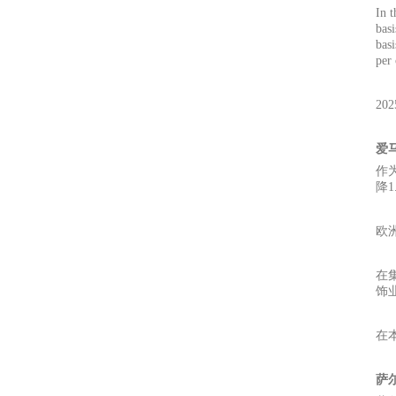
In 
basi
bas
per 
20
爱
作
降
欧
在
饰
在
萨