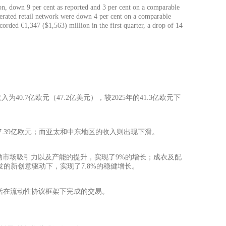
on, down 9 per cent as reported and 3 per cent on a comparable
operated retail network were down 4 per cent on a comparable
orded €1,347 ($1,563) million in the first quarter, a drop of 14
40.7亿欧元（47.2亿美元），较2025年的41.3亿欧元下
增至7.39亿欧元；而亚太和中东地区的收入则出现下滑。
劲市场吸引力以及产能的提升，实现了
9%的增长；成衣及配
发的新创意驱动下，实现了7.8%的稳健增长。
中不包括在流动性协议框架下完成的交易。