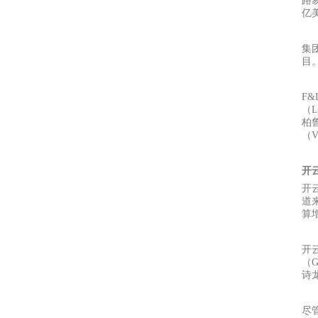
路
亿
集
目
F&
（L
柏鲁
（V
开
开
道
算
开
（G
诗龙
尽