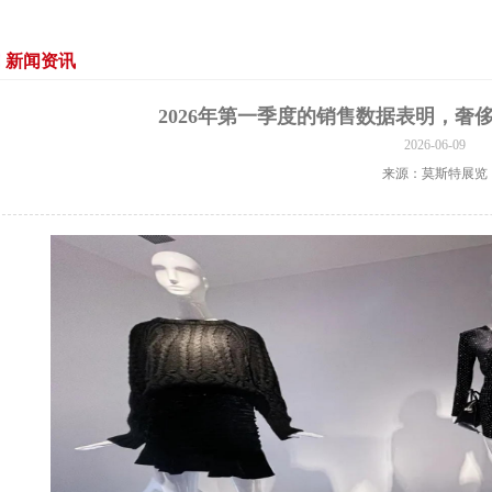
新闻资讯
2026年第一季度的销售数据表明，奢
2026-06-09
来源：莫斯特展览