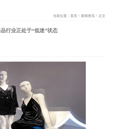
当前位置：首页 > 新闻资讯 > 正文
侈品行业正处于“低迷”状态