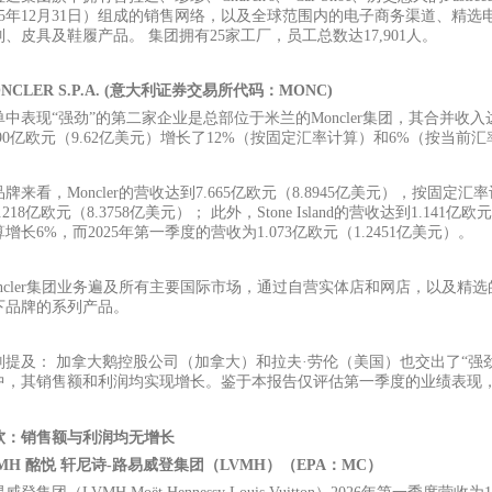
025年12月31日）组成的销售网络，以及全球范围内的电子商务渠道、精
列、皮具及鞋履产品。 集团拥有25家工厂，员工总数达17,901人。
NCLER S.P.A. (意大利证券交易所代码：MONC)
单中表现
“强劲”的第二家企业是总部位于米兰的Moncler集团，其合并收入达到
.290亿欧元（9.62亿美元）增长了12%（按固定汇率计算）和6%（按当前
品牌来看，
Moncler的营收达到7.665亿欧元（8.8945亿美元），按固
.218亿欧元（8.3758亿美元）； 此外，Stone Island的营收达到1.1
增长6%，而2025年第一季度的营收为1.073亿欧元（1.2451亿美元）。
oncler集团业务遍及所有主要国际市场，通过自营实体店和网店，以及精
下品牌的系列产品。
别提及：
加拿大鹅控股公司（加拿大）和拉夫
·劳伦（美国）也交出了“强劲
中，其销售额和利润均实现增长。鉴于本报告仅评估第一季度的业绩表现
软：销售额与利润均无增长
VMH 酩悦 轩尼诗-路易威登集团（LVMH）（EPA：MC）