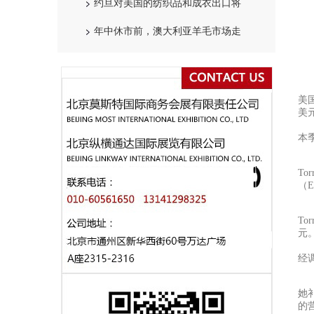
约旦对美国的纺织品和成衣出口将
年中休市前，澳大利亚羊毛市场走
美
美
本
To
（
T
元
经
她
的