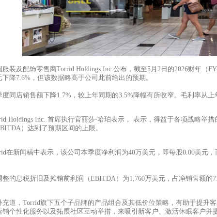
国服装及配饰零售商
Torrid Holdings Inc.公布，截至5月2日的202
元下降7.6%，但该数据略高于公司此前给出的预期。
季度同店销售额下降
1.7%，较上年同期的3.5%降幅有所收窄。毛利率从上年同
rrid Holdings Inc. 首席执行官丽莎·哈珀表示，
表示，得益于各项战略举措
EBITDA）达到了预期区间的上限。
orrid在新闻稿中表示，该公司本季度净利润为40万美元，即每股0.00美元，
。
调整的息税折旧及摊销前利润（
EBITDA）为1,760万美元，占净销售额的
补充道，
Torrid旗下五个子品牌的产品组合及其低价位策略，有助于提
营销个性化服务以及拓展社区互动举措，来吸引新客户、激活休眠客户并