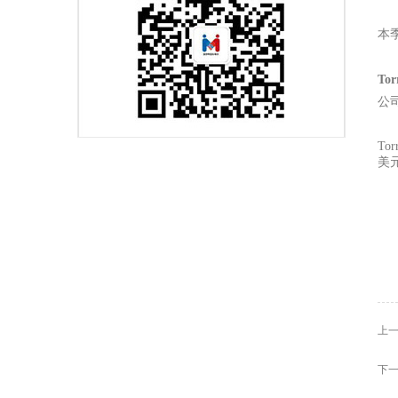
本
To
公
To
美元
上一
下一